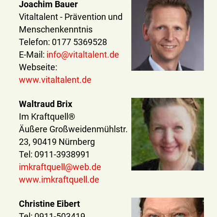
Joachim Bauer
Vitaltalent - Prävention und
Menschenkenntnis
Telefon: 0177 5369528
E-Mail:
info@vitaltalent.de
Webseite:
www.vitaltalent.de
Waltraud Brix
Im Kraftquell®
Äußere Großweidenmühlstr.
23, 90419 Nürnberg
Tel: 0911-3938991
imkraftquell@web.de
www.imkraftquell.de
Christine Eibert
Tel: 0911-503419