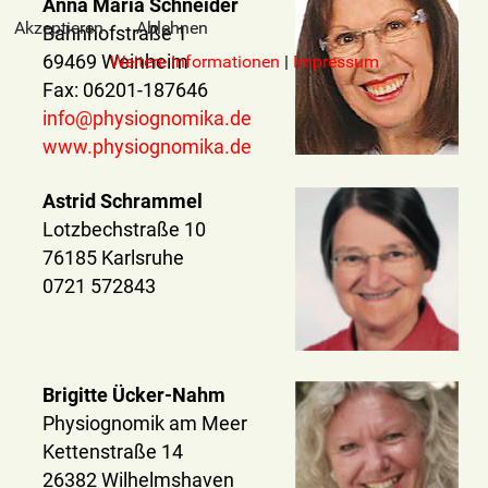
Anna Maria Schneider
Akzeptieren
Ablehnen
Bahnhofstraße 1
Weitere Informationen
|
Impressum
69469 Weinheim
Fax: 06201-187646
info@physiognomika.de
www.physiognomika.de
Astrid Schrammel
Lotzbechstraße 10
76185 Karlsruhe
0721 572843
Brigitte Ücker-Nahm
Physiognomik am Meer
Kettenstraße 14
26382 Wilhelmshaven