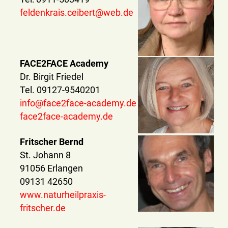
feldenkrais.ceibert@web.de
FACE2FACE Academy
Dr. Birgit Friedel
Tel. 09127-9540201
info@face2face-academy.de
face2face-academy.de
Fritscher Bernd
St. Johann 8
91056 Erlangen
09131 42650
www.naturheilpraxis-
fritscher.de