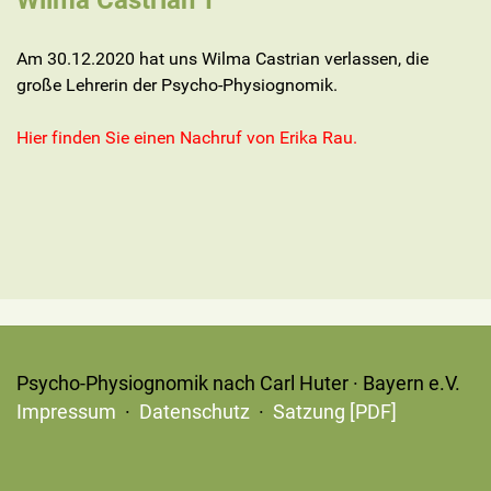
Wilma Castrian †
Am 30.12.2020 hat uns Wilma Castrian verlassen, die
große Lehrerin der Psycho-Physiognomik.
Hier finden Sie einen Nachruf von Erika Rau.
Psycho-Physiognomik nach Carl Huter · Bayern e.V.
Impressum
·
Datenschutz
·
Satzung [PDF]