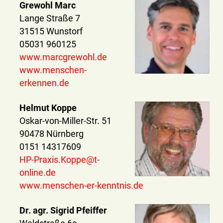
Grewohl Marc
Lange Straße 7
31515 Wunstorf
05031 960125
www.marcgrewohl.de
www.menschen-
erkennen.de
Helmut Koppe
Oskar-von-Miller-Str. 51
90478 Nürnberg
0151 14317609
HP-Praxis.Koppe@t-
online.de
www.menschen-er-kenntnis.de
Dr. agr. Sigrid Pfeiffer