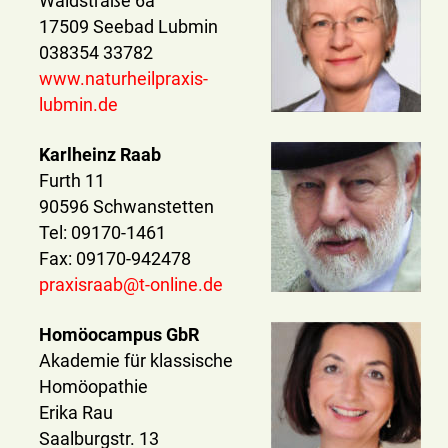
Waldstraße 6a
17509 Seebad Lubmin
038354 33782
www.naturheilpraxis-
lubmin.de
Karlheinz Raab
Furth 11
90596 Schwanstetten
Tel: 09170-1461
Fax: 09170-942478
praxisraab@t-online.de
Homöocampus GbR
Akademie für klassische
Homöopathie
Erika Rau
Saalburgstr. 13