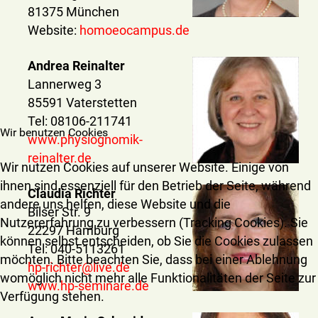
81375 München
Website:
homoeocampus.de
Andrea Reinalter
Lannerweg 3
85591 Vaterstetten
Tel: 08106-211741
Wir benutzen Cookies
www.physiognomik-
reinalter.de
Wir nutzen Cookies auf unserer Website. Einige von
ihnen sind essenziell für den Betrieb der Seite, während
Claudia Richter
andere uns helfen, diese Website und die
Bilser Str. 9
Nutzererfahrung zu verbessern (Tracking Cookies). Sie
22297 Hamburg
können selbst entscheiden, ob Sie die Cookies zulassen
Tel: 040-5113261
möchten. Bitte beachten Sie, dass bei einer Ablehnung
hp-richter@live.de
womöglich nicht mehr alle Funktionalitäten der Seite zur
www.hp-seminare.de
Verfügung stehen.